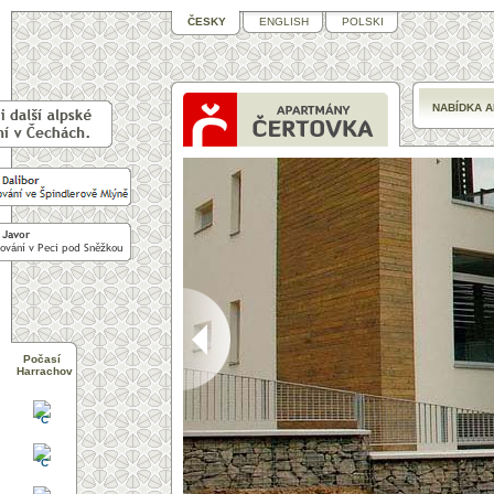
ČESKY
ENGLISH
POLSKI
NABÍDKA 
>
Počasí
Harrachov
°C
°C