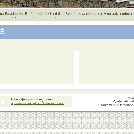
 na Facebooku. Buďte s námi v kontaktu, žádná sleva nebo akce vám pak neuteče.
h termínů z vrácených rezervací.
Podívejte se do našeho rezervačního kalendář
VĚ
© 2
Máte zájem prezentovat svůj
Výroba interne
apartmán v komplexu Čertovka u nás?
Panoramatické fotografie