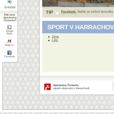
°C
In-počasí
TIP
Facebook.
Staňte se našimi fanoušky
Kde jsou
Apartmány
Pozor! V únoru máme několik volnýc
Čertovka?
SPORT V HARRACHO
Google
Maps
Zima
Léto
Mapy.cz
Facebook
Apartmány Čertovka
alpské ubytování v Harrachově