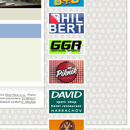
e.
010
Rent Flexi s.r.o.
, Praha
tové prezentace
SYMPACT
 laskavě poskytl
D. Hloušek