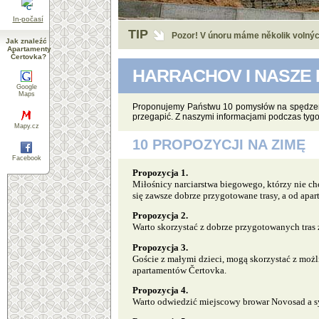
°C
In-počasí
TIP
Facebook.
Become our friend on Facebo
Jak znaleźć
Pozor! V únoru máme několik volnýc
Apartamenty
Čertovka?
HARRACHOV I NASZE
Google
Maps
Proponujemy Państwu 10 pomysłów na spędzenie 
przegapić. Z naszymi informacjami podczas tyg
Mapy.cz
10 PROPOZYCJI NA ZIMĘ
Facebook
Propozycja 1.
Miłośnicy narciarstwa biegowego, którzy nie ch
się zawsze dobrze przygotowane trasy, a od apa
Propozycja 2.
Warto skorzystać z dobrze przygotowanych tras
Propozycja 3.
Goście z małymi dzieci, mogą skorzystać z możl
apartamentów Čertovka.
Propozycja 4.
Warto odwiedzić miejscowy browar Novosad a s