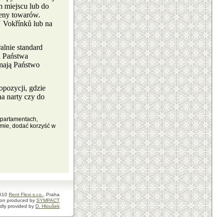
m miejscu lub do
ceny towarów.
 Vokřínků lub na
alnie standard
a Państwa
ymają Państwo
opozycji, gdzie
a narty czy do
 apartamentach,
mie, dodać korzyść w
010
Rent Flexi s.r.o.
, Praha
tion produced by
SYMPACT
dly provided by
D. Hloušek