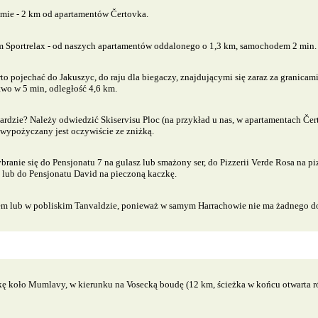
mie - 2 km od apartamentów Čertovka.
um Sportrelax - od naszych apartamentów oddalonego o 1,3 km, samochodem 2 min.
o pojechać do Jakuszyc, do raju dla biegaczy, znajdującymi się zaraz za granica
wo w 5 min, odległość 4,6 km.
dzie? Należy odwiedzić Skiservisu Ploc (na przykład u nas, w apartamentach Čert
 wypożyczany jest oczywiście ze zniżką.
ie się do Pensjonatu 7 na gulasz lub smażony ser, do Pizzerii Verde Rosa na p
) lub do Pensjonatu David na pieczoną kaczkę.
em lub w pobliskim Tanvaldzie, ponieważ w samym Harrachowie nie ma żadnego d
zkę koło Mumlavy, w kierunku na Vosecką boudę (12 km, ścieżka w końcu otwarta r