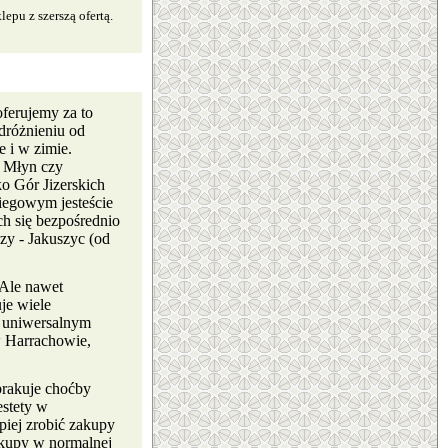
pu z szerszą ofertą.
ferujemy za to
dróżnieniu od
 i w zimie.
y Młyn czy
o Gór Jizerskich
iegowym jesteście
h się bezpośrednio
zy - Jakuszyc (od
 Ale nawet
je wiele
t uniwersalnym
w Harrachowie,
brakuje choćby
estety w
piej zrobić zakupy
akupy w normalnej