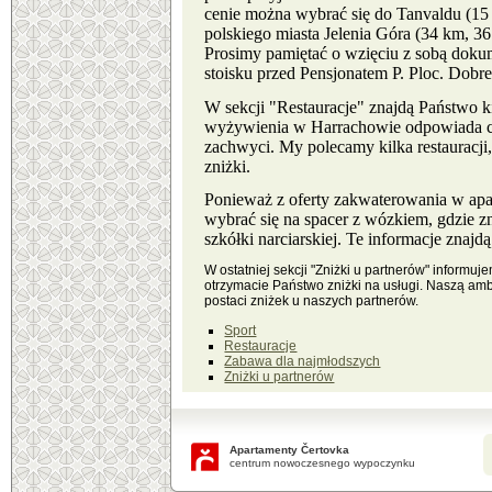
cenie można wybrać się do Tanvaldu (15 
polskiego miasta Jelenia Góra (34 km, 3
Prosimy pamiętać o wzięciu z sobą doku
stoisku przed Pensjonatem P. Ploc. Dob
W sekcji "Restauracje" znajdą Państwo k
wyżywienia w Harrachowie odpowiada czes
zachwyci. My polecamy kilka restauracji
zniżki.
Ponieważ z oferty zakwaterowania w apart
wybrać się na spacer z wózkiem, gdzie z
szkółki narciarskiej. Te informacje zna
W ostatniej sekcji "Zniżki u partnerów" informu
otrzymacie Państwo zniżki na usługi. Naszą am
postaci zniżek u naszych partnerów.
Sport
Restauracje
Zabawa dla najmłodszych
Zniżki u partnerów
Apartamenty Čertovka
centrum nowoczesnego wypoczynku