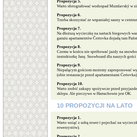
Propozycja 5.
Warto sfotografować wodospad Mumlavský w zi
Propozycja 6.
Trzeba skorzystać ze wspaniałej sauny w centr
Propozycja 7.
Na dłuższą wycieczkę na nartach biegowych wart
garażu apartamentów Čertovka dojadą tam Państ
Propozycja 8.
Czemu w końcu nie spróbować jazdy na snowboar
instruktorkę Janę. Snowboard dla naszych gości
Propozycja 9.
Niepalącym gościom możemy zaproponować wybran
(obie restauracje przed apartamentami Ćertovka
Propozycja 10.
Warto zrobić zakupy spożywcze przed przyjazd
sklepu. Ale pieczywo w Harrachowie jest OK.
10 PROPOZYCJI NA LATO
Propozycja 1.
Warto wziąć z sobą rower i pojechać na wyciec
rowerzystów).
Propozycja 2.