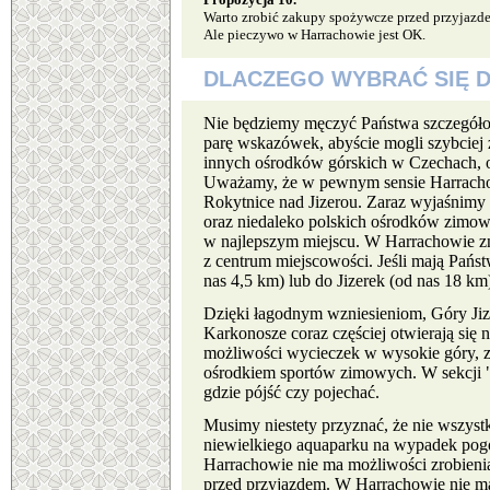
Warto zrobić zakupy spożywcze przed przyjazde
Ale pieczywo w Harrachowie jest OK.
DLACZEGO WYBRAĆ SIĘ 
Nie będziemy męczyć Państwa szczegółowy
parę wskazówek, abyście mogli szybciej
innych ośrodków górskich w Czechach, of
Uważamy, że w pewnym sensie Harrachov
Rokytnice nad Jizerou. Zaraz wyjaśnimy 
oraz niedaleko polskich ośrodków zimowy
w najlepszym miejscu. W Harrachowie zn
z centrum miejscowości. Jeśli mają Państ
nas 4,5 km) lub do Jizerek (od nas 18 km
Dzięki łagodnym wzniesieniom, Góry Jiz
Karkonosze coraz częściej otwierają się
możliwości wycieczek w wysokie góry, z
ośrodkiem sportów zimowych. W sekcji "S
gdzie pójść czy pojechać.
Musimy niestety przyznać, że nie wszys
niewielkiego aquaparku na wypadek pogo
Harrachowie nie ma możliwości zrobienia
przed przyjazdem. W Harrachowie nie ma