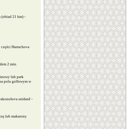
 (obiad 21 km) -
w części Harrachova
odem 2 min.
linowy lub park
 na polu golfowym w
rakonošova snídaně -
izzę lub makarony