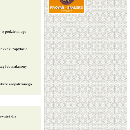
mi- z podziemnego
ovka) i zapytać o
izzę lub makarony
obrze zaopatrzonego
ównież dla