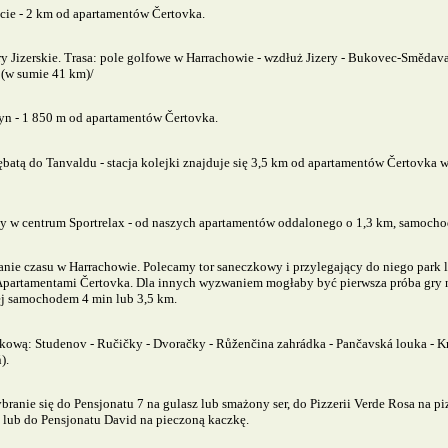
ie - 2 km od apartamentów Čertovka.
 Jizerskie. Trasa: pole golfowe w Harrachowie - wzdłuż Jizery - Bukovec-Smědava
 (w sumie 41 km)/
yn - 1 850 m od apartamentów Čertovka.
batą do Tanvaldu - stacja kolejki znajduje się 3,5 km od apartamentów Čertovka 
uny w centrum Sportrelax - od naszych apartamentów oddalonego o 1,3 km, samoch
nie czasu w Harrachowie. Polecamy tor saneczkowy i przylegający do niego park 
ed Apartamentami Čertovka. Dla innych wyzwaniem mogłaby być pierwsza próba gry
ej samochodem 4 min lub 3,5 km.
kową: Studenov - Ručičky - Dvoračky - Růženčina zahrádka - Pančavská louka - K
).
ie się do Pensjonatu 7 na gulasz lub smażony ser, do Pizzerii Verde Rosa na p
) lub do Pensjonatu David na pieczoną kaczkę.