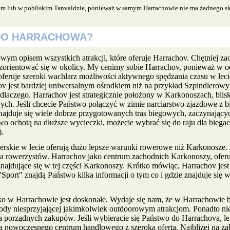
m lub w pobliskim Tanvaldzie, ponieważ w samym Harrachowie nie ma żadnego skle
DO HARRACHOWA?
m opisem wszystkich atrakcji, które oferuje Harrachov. Chętniej zao
 zorientować się w okolicy. My cenimy sobie Harrachov, ponieważ w o
eruje szeroki wachlarz możliwości aktywnego spędzania czasu w lecie
 jest bardziej uniwersalnym ośrodkiem niż na przykład Szpindlerow
dlaczego. Harrachov jest strategicznie położony w Karkonoszach, blisk
ch. Jeśli chcecie Państwo połączyć w zimie narciarstwo zjazdowe z b
ajduje się wiele dobrze przygotowanych tras biegowych, zaczynającyc
wo ochotą na dłuższe wycieczki, możecie wybrać się do raju dla biegac
).
erskie w lecie oferują dużo lepsze warunki rowerowe niż Karkonosze.
 na rowerzystów. Harrachov jako centrum zachodnich Karkonoszy, oferu
najdujące się w tej części Karkonoszy. Krótko mówiąc, Harrachov jes
port" znajdą Państwo kilka informacji o tym co i gdzie znajduje się 
tko w Harrachowie jest doskonałe. Wydaje się nam, że w Harrachowie 
dy niesprzyjającej jakimkolwiek outdoorowym atrakcjom. Ponadto ni
 porządnych zakupów. Jeśli wybieracie się Państwo do Harrachova, le
 nowoczesnego centrum handlowego z szeroką ofertą. Najbliżej na z