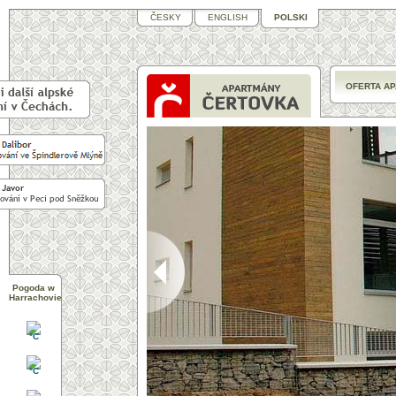
ČESKY
ENGLISH
POLSKI
OFERTA A
>
Pogoda w
Harrachovie
°C
°C