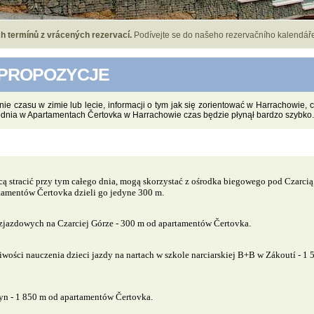
ok. Be in contact with us and our offers & specials will not miss you!
h termínů z vrácených rezervací.
Podívejte se do našeho rezervačního kalendář
 PROPOZYCJE
czasu w zimie lub lecie, informacji o tym jak się zorientować w Harrachowie, c
odnia w Apartamentach Čertovka w Harrachowie czas będzie płynął bardzo szybko.
cą stracić przy tym całego dnia, mogą skorzystać z ośrodka biegowego pod Czarcią
rtamentów Čertovka dzieli go jedyne 300 m.
 zjazdowych na Czarciej Górze - 300 m od apartamentów Čertovka.
iwości nauczenia dzieci jazdy na nartach w szkole narciarskiej B+B w Zákoutí - 1
yn - 1 850 m od apartamentów Čertovka.