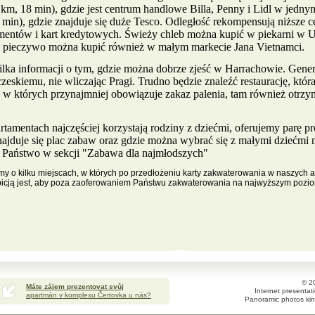
km, 18 min), gdzie jest centrum handlowe Billa, Penny i Lidl w jedny
6 min), gdzie znajduje się duże Tesco. Odległość rekompensują niższe 
mentów i kart kredytowych. Świeży chleb można kupić w piekarni w U
re pieczywo można kupić również w małym markecie Jana Vietnamci.
ilka informacji o tym, gdzie można dobrze zjeść w Harrachowie. Gener
kiemu, nie wliczając Pragi. Trudno będzie znaleźć restaurację, któr
, w których przynajmniej obowiązuje zakaz palenia, tam również otrz
amentach najczęściej korzystają rodziny z dziećmi, oferujemy parę pr
najduje się plac zabaw oraz gdzie można wybrać się z małymi dziećmi n
jdą Państwo w sekcji "Zabawa dla najmłodszych"
jemy o kilku miejscach, w których po przedłożeniu karty zakwaterowania w naszych
bicją jest, aby poza zaoferowaniem Państwu zakwaterowania na najwyższym pozio
© 2
Máte zájem prezentovat svůj
Internet presenta
apartmán v komplexu Čertovka u nás?
Panoramic photos kin