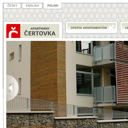
ČESKY
ENGLISH
POLSKI
OFERTA APARTAMENTÓW
C
Pogoda w
Harrachovie
°C
°C