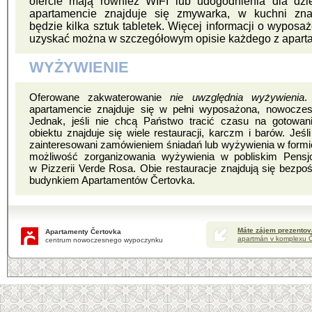
ofercie mają również WIFI lub udogodnienia dla dzie
apartamencie znajduje się zmywarka, w kuchni zna
będzie kilka sztuk tabletek. Więcej informacji o wyposaż
uzyskać można w szczegółowym opisie każdego z apar
WYŻYWIENIE
Oferowane zakwaterowanie
nie uwzględnia wyżywienia
.
apartamencie znajduje się w pełni wyposażona, nowocz
Jednak, jeśli nie chcą Państwo tracić czasu na gotowani
obiektu znajduje się wiele restauracji, karczm i barów. Jeś
zainteresowani zamówieniem śniadań lub wyżywienia w formie
możliwość zorganizowania wyżywienia w pobliskim Pensj
w Pizzerii Verde Rosa. Obie restauracje znajdują się bezpo
budynkiem Apartamentów Čertovka.
Máte zájem prezentov
Apartamenty Čertovka
apartmán v komplexu Č
centrum nowoczesnego wypoczynku