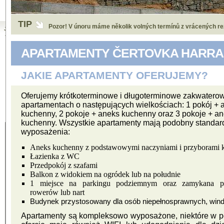
°C
In-počasí
Facebook.
Become our friend on Facebook. Be in contact with us 
TIP
Jak znaleźć
Pozor! V únoru máme několik volných termínů z vrácených re
Apartamenty
Čertovka?
APARTAMENTY ČERTOVKA HARR
Google
Maps
JAKIE APARTAMENTY OFERUJEMY?
Mapy.cz
Oferujemy krótkoterminowe i długoterminowe zakwatero
apartamentach o następujących wielkościach: 1 pokój + 
Facebook
kuchenny, 2 pokoje + aneks kuchenny oraz 3 pokoje + a
kuchenny. Wszystkie apartamenty mają podobny standar
wyposażenia:
Aneks kuchenny z podstawowymi naczyniami i przyborami
Łazienka z WC
Przedpokój z szafami
Balkon z widokiem na ogródek lub na południe
1 miejsce na parkingu podziemnym oraz zamykana pr
rowerów lub nart
Budynek przystosowany dla osób niepełnosprawnych, win
Apartamenty są kompleksowo wyposażone, niektóre w 